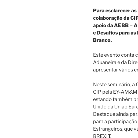
Para esclarecer as
colaboração da CIP
apoio da AEBB – A
e Desafios para as
Branco.
Este evento conta c
Aduaneira e da Dir
apresentar vários c
Neste seminário, a 
CIP pela EY-AM&M “
estando também pre
Unido da União Eur
Destaque ainda par
para a participaçã
Estrangeiros, que v
BREXIT.