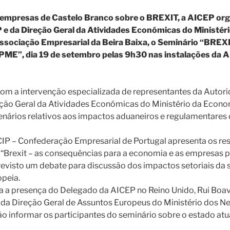
 empresas de Castelo Branco sobre o BREXIT, a AICEP org
 e da Direção Geral da Atividades Económicas do Ministér
ssociação Empresarial da Beira Baixa, o Seminário “BREX
 PME”, dia 19 de setembro pelas 9h30 nas instalações da 
om a intervenção especializada de representantes da Autorid
eção Geral da Atividades Económicas do Ministério da Econ
enários relativos aos impactos aduaneiros e regulamentares
CIP – Confederação Empresarial de Portugal apresenta os re
Brexit – as consequências para a economia e as empresas p
visto um debate para discussão dos impactos setoriais da 
opeia.
a a presença do Delegado da AICEP no Reino Unido, Rui Boav
o da Direção Geral de Assuntos Europeus do Ministério dos N
ão informar os participantes do seminário sobre o estado at