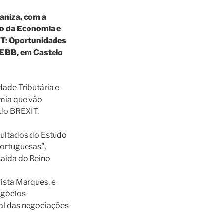
aniza, com a
io da Economia e
IT: Oportunidades
AEBB, em Castelo
ade Tributária e
omia que vão
 do BREXIT.
sultados do Estudo
ortuguesas”,
saída do Reino
ista Marques, e
egócios
ual das negociações