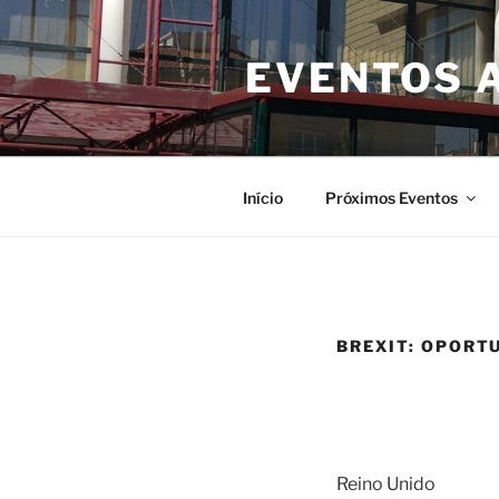
Saltar
para
EVENTOS 
o
conteúdo
Início
Próximos Eventos
BREXIT: OPORT
Reino Unido