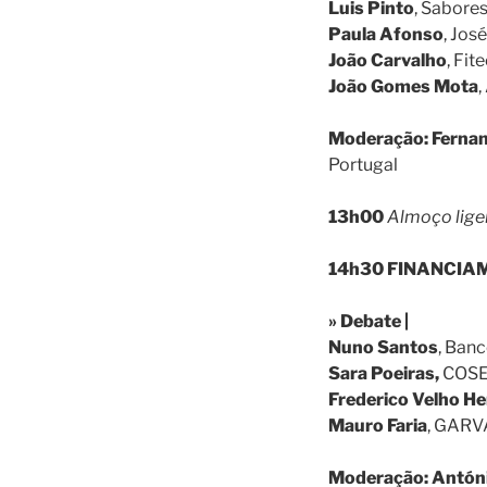
Luis Pinto
, Sabore
Paula Afonso
, Jos
João Carvalho
, Fit
João Gomes Mota
,
Moderação: Fernan
Portugal
13h00
Almoço lige
14h30 FINANCIA
» Debate |
Nuno Santos
, Ban
Sara Poeiras,
COSEC
Frederico Velho He
Mauro Faria
, GARV
Moderação:
Antóni