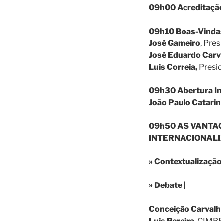
09h00 Acreditação
09h10 Boas-Vinda
José Gameiro
, Pre
José Eduardo Carv
Luis Correia,
Presi
09h30 Abertura In
João Paulo Catari
09h50 AS VANTAG
INTERNACIONAL
» Contextualização
» Debate |
Conceição Carval
Luis Pereira
, CIMB