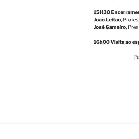
15H30 Encerrame
João Leitão
, Profe
José Gameiro
, Pre
16h00 Visita ao e
Pa