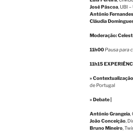
José Páscoa
, UBI –
António Fernande
Cláudia Domingue
Moderação:
Celes
11h00
Pausa para 
11h15 EXPERIÊN
» Contextualização
de Portugal
» Debate |
António Grangeia
,
João Conceição
, D
Bruno Mineiro
, Tw