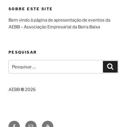
SOBRE ESTE SITE
Bem vindo à página de apresentação de eventos da
AEBB – Associação Empresarial da Beira Baixa
PESQUISAR
Pesquisar
Pesqui
por:
AEBB
©
2026
Facebook
Email
Youtube